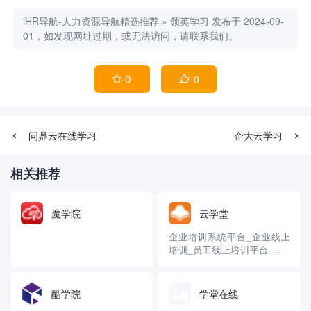
iHR导航-人力资源导航精选推荐
»
领英学习
发布于 2024-09-
01，如发现网址过期，或无法访问，请联系我们。
0
0


问鼎云在线学习
企大云学习
相关推荐
魔学院
云学堂
企业培训系统平台_企业线上
培训_员工线上培训平台-云学
堂 (yxt.com)
酷学院
学堂在线