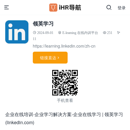
登录
领英学习
2024-09-01
E-leaming 在线内训平台
251
11
https://learning.linkedin.com/zh-cn
链接直达

手机查看
企业在线培训-企业学习解决方案-企业在线学习 | 领英学习
(linkedin.com)