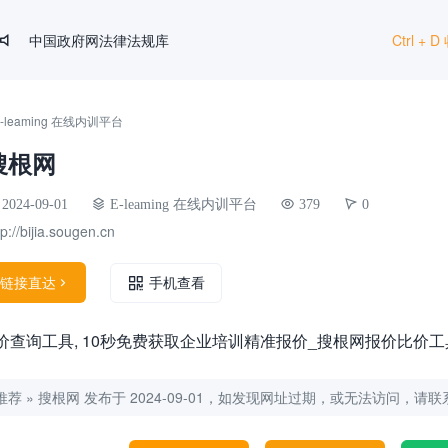
中国政府网法律法规库
Ctrl +

HR法宝
文叔叔
E-leaming 在线内训平台
SHRM
搜根网
国家统计局
2024-09-01
E-leaming 在线内训平台
379
0
tp://bijia.sougen.cn
链接直达

手机查看
查询工具, 10秒免费获取企业培训精准报价_搜根网报价比价工具 (so
推荐
»
搜根网
发布于 2024-09-01，如发现网址过期，或无法访问，请