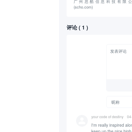
广州思酷信息科技有限公
(scho.com)
评论
( 1 )
your code of destiny
04
I'm really inspired al
keep up the nice high 