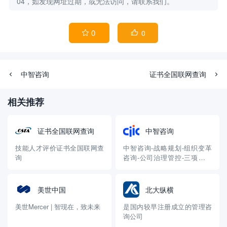
04，如发现网址过期，或无法访问，请联系我们。
0
0


中智咨询
证书全国联网查询
相关推荐
证书全国联网查询
中智咨询
技能人才评价证书全国联网查
中智咨询-战略规划-组织变革
询
咨询-公司治理管控-三项制度
改革-中长期激励-行业薪酬报
告-职级体系设计-改革评估
美世中国
北大纵横
美世Mercer | 智现在，致未来
是国内较早注册成立的管理咨
询公司