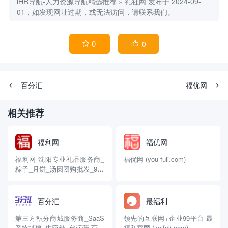
iHR导航-人力资源导航精选推荐
»
礼社网
发布于 2024-09-
01，如发现网址过期，或无法访问，请联系我们。
0
0


百分汇
福优网
相关推荐
福利网
福优网
福利网-沈阳专业礼品服务商_
福优网 (you-fuli.com)
粽子_月饼_汤圆团购批发_99_
客户送礼_礼品卡团购
(fuliwang.com)
百分汇
最福利
第三方积分商城服务商_SaaS
领先的互联网+企业99平台-最
系统搭建_供应链_代运营-百分
福利官网 (zuifuli.com)