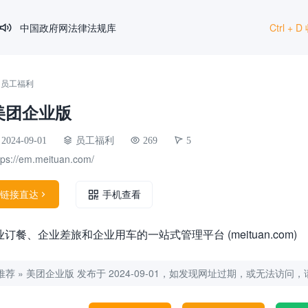
中国政府网法律法规库
Ctrl +

HR法宝
文叔叔
»
员工福利
SHRM
美团企业版
国家统计局
2024-09-01
员工福利
269
5
tps://em.meituan.com/
链接直达

手机查看
餐、企业差旅和企业用车的一站式管理平台 (meituan.com)
推荐
»
美团企业版
发布于 2024-09-01，如发现网址过期，或无法访问