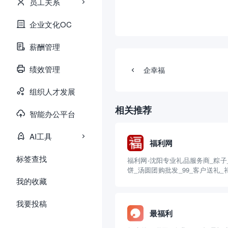
员工关系
企业文化OC
薪酬管理
绩效管理
企幸福
组织人才发展
相关推荐
智能办公平台
AI工具
福利网
标签查找
福利网-沈阳专业礼品服务商_粽子
饼_汤圆团购批发_99_客户送礼_
卡团购 (fuliwang.com)
我的收藏
我要投稿
最福利