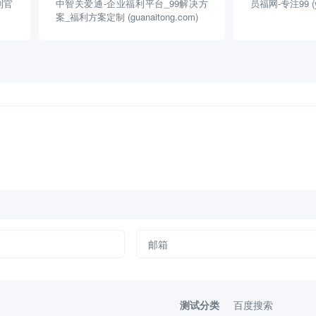
利官
中智关爱通-企业福利平台_99解决方
员福网-专注99 (yu
案_福利方案定制 (guanaitong.com)
测试分类
百度搜索