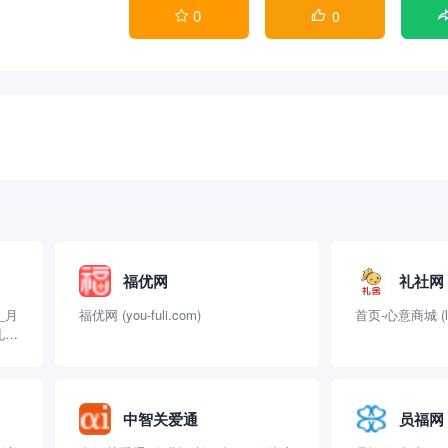
0
0


福优网
礼社网
_月
福优网 (you-fuli.com)
首页-心意商城 (lis
礼品
中智关爱通
员福网