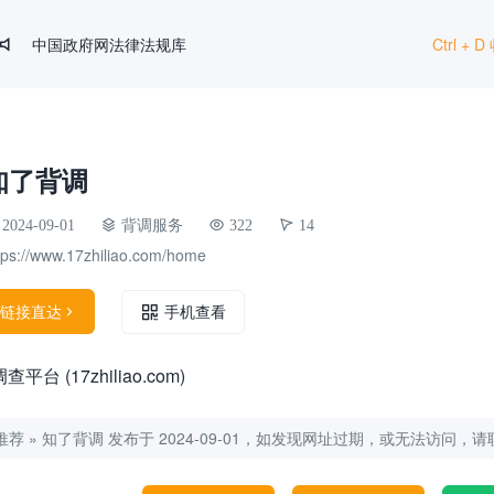
中国政府网法律法规库
Ctrl +

HR法宝
文叔叔
SHRM
知了背调
国家统计局
2024-09-01
背调服务
322
14
tps://www.17zhiliao.com/home
链接直达

手机查看
 (17zhiliao.com)
推荐
»
知了背调
发布于 2024-09-01，如发现网址过期，或无法访问，