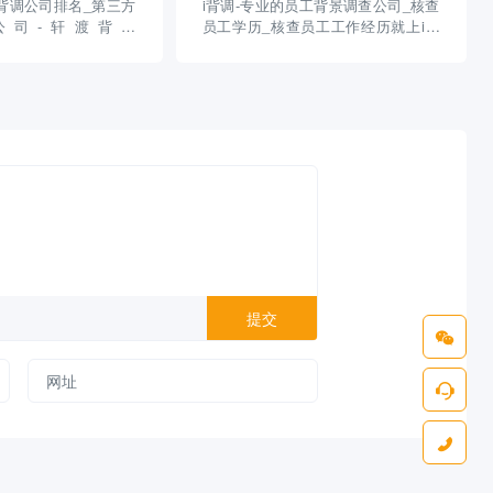
背调公司排名_第三方
i背调-专业的员工背景调查公司_核查
公司-轩渡背调
员工学历_核查员工工作经历就上i背
com)
调 (ibeidiao.com)