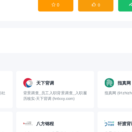
0
0


天下背调
指真网
的社
背景调查_员工入职背景调查_入职履
指真网 (91zhizh
历核实-天下背调 (hntxxy.com)
八方锦程
轩渡背