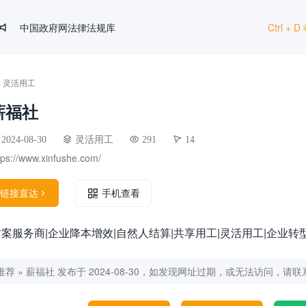
中国政府网法律法规库
Ctrl +

HR法宝
文叔叔
»
灵活用工
SHRM
薪福社
国家统计局
2024-08-30
灵活用工
291
14
tps://www.xinfushe.com/
链接直达

手机查看
务商|企业降本增效|自然人结算|共享用工|灵活用工|企业转型升级|个
推荐
»
薪福社
发布于 2024-08-30，如发现网址过期，或无法访问，请