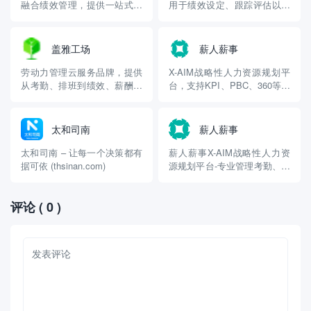
融合绩效管理，提供一站式数
用于绩效设定、跟踪评估以及
字化解决方案，可灵活配置绩
薪酬参考设定等，支持绩效与
效规则与薪酬核算逻辑，满足
薪酬协同管理，助力实现合理
多样化企业需求
的激励机制
盖雅工场
薪人薪事
劳动力管理云服务品牌，提供
X-AIM战略性人力资源规划平
从考勤、排班到绩效、薪酬的
台，支持KPI、PBC、360等多
一体化解决方案，尤其适用于
种绩效管理模式，也涵盖薪酬
连锁零售、餐饮、制造等行
体系搭建、核算等功能，支持
业，确保绩效与薪酬联动合理
OKR和进度跟踪，绩效结果同
太和司南
薪人薪事
步薪酬
太和司南 – 让每一个决策都有
薪人薪事X-AIM战略性人力资
据可依 (thsinan.com)
源规划平台-专业管理考勤、绩
效、薪酬、组织、招聘
(xinrenxinshi.com)
评论
( 0 )