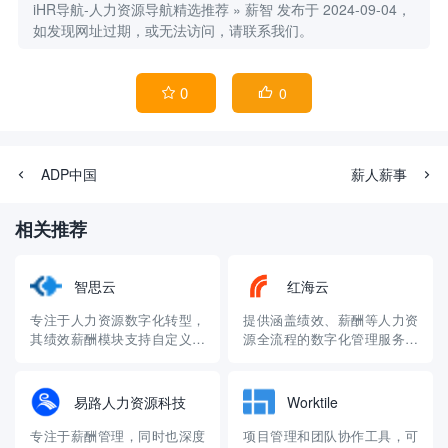
iHR导航-人力资源导航精选推荐
»
薪智
发布于 2024-09-04，
如发现网址过期，或无法访问，请联系我们。
0
0


ADP中国
薪人薪事
相关推荐
智思云
红海云
专注于人力资源数字化转型，
提供涵盖绩效、薪酬等人力资
其绩效薪酬模块支持自定义配
源全流程的数字化管理服务，
置，可根据企业不同发展阶段
支持多种绩效评估方式与薪酬
和业务需求，打造个性化的绩
体系搭建，助力企业实现精
效薪酬管理方案
准、高效的绩效薪酬管理
易路人力资源科技
Worktile
专注于薪酬管理，同时也深度
项目管理和团队协作工具，可