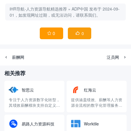
iHR导航-人力资源导航精选推荐
»
ADP中国
发布于 2024-09-
01，如发现网址过期，或无法访问，请联系我们。
0
0


薪酬网
泛员网
相关推荐
智思云
红海云
专注于人力资源数字化转型，
提供涵盖绩效、薪酬等人力资
其绩效薪酬模块支持自定义配
源全流程的数字化管理服务，
置，可根据企业不同发展阶段
支持多种绩效评估方式与薪酬
和业务需求，打造个性化的绩
体系搭建，助力企业实现精
效薪酬管理方案
准、高效的绩效薪酬管理
易路人力资源科技
Worktile