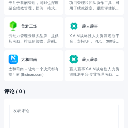
专注于薪酬管理，同时也深度
项目管理和团队协作工具，可
融合绩效管理，提供一站式数
用于绩效设定、跟踪评估以及
字化解决方案，可灵活配置绩
薪酬参考设定等，支持绩效与
效规则与薪酬核算逻辑，满足
薪酬协同管理，助力实现合理
多样化企业需求
的激励机制
盖雅工场
薪人薪事
劳动力管理云服务品牌，提供
X-AIM战略性人力资源规划平
从考勤、排班到绩效、薪酬的
台，支持KPI、PBC、360等多
一体化解决方案，尤其适用于
种绩效管理模式，也涵盖薪酬
连锁零售、餐饮、制造等行
体系搭建、核算等功能，支持
业，确保绩效与薪酬联动合理
OKR和进度跟踪，绩效结果同
太和司南
薪人薪事
步薪酬
太和司南 – 让每一个决策都有
薪人薪事X-AIM战略性人力资
据可依 (thsinan.com)
源规划平台-专业管理考勤、绩
效、薪酬、组织、招聘
(xinrenxinshi.com)
评论
( 0 )