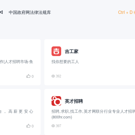
中国政府网法律法规库
Ctrl +

HR法宝
文叔叔
SHRM
国家统计局
吉工家
作|人才招聘市场-鱼
找你想要的工人
0

392
英才招聘
台，高薪更安心
招聘,求职,找工作,英才网联分行业专业人才招
(800hr.com)
0

397