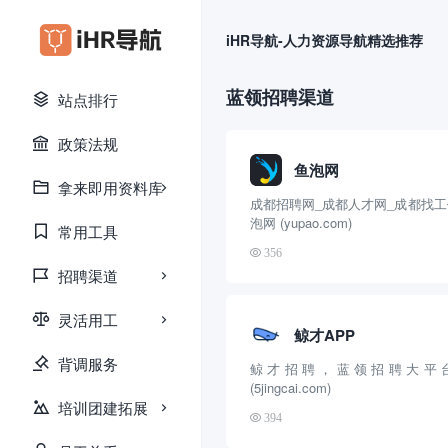
iHR导航-人力资源导航精选推荐
蓝领招聘渠道
站点排行
政策法规
鱼泡网
拿来即用资料库
成都招聘网_成都人才网_成都找工
泡网 (yupao.com)
常用工具
356
招聘渠道
灵活用工
鲸才APP
背调服务
鲸才招聘，蓝领招聘大平
(5jingcai.com)
培训团建拓展
394