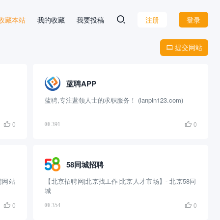
 D 收藏本站
我的收藏
我要投稿
注册
登录
提交网站

蓝聘APP
蓝聘,专注蓝领人士的求职服务！ (lanpin123.com)
0
0

391

58同城招聘
聘网站
【北京招聘网|北京找工作|北京人才市场】- 北京58同
城
0
0

354
