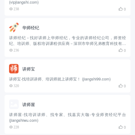
(vipjiangshi.com)
0
238

华师经纪
讲师经纪－找好讲师上华师经纪，专业的讲师经纪公司，师资经
纪、培训师、版权培训课程供应商－深圳市华师兄弟教育科技有限
公司官方网站 (huashijingji.com)
0
236

讲师宝
讲师宝-找培训讲师、培训师就上讲师宝！ (jiangshi99.com)
0
320

讲师屋
讲师屋-找培训讲师、找专家、找嘉宾大咖-专业师资经纪平台
(jiangshiwu.com)
0
228
