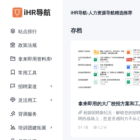
iHR导航-人力资源导航精选推荐
存档
站点排行
政策法规
拿来即用资料库
常用工具
招聘渠道
灵活用工
拿来即用的大厂校招方案和工
🌈 校园招聘新纪元：解锁您的招
背调服务
聘的战场上，您是否感到力不从
方法，让您的招聘流程更加流畅
培训团建拓展
01-18
3.2 W
备了一系列精心设计的校园招聘
助您在招聘季中脱颖而出！ 🎯 