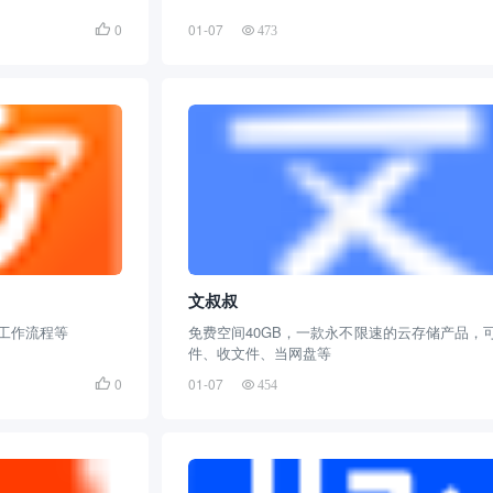
0
01-07

473
文叔叔
工作流程等
免费空间40GB，一款永不限速的云存储产品，
件、收文件、当网盘等
0
01-07

454