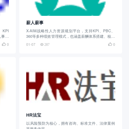
薪人薪事
KPI
X-AIM战略性人力资源规划平台，支持KPI、PBC、
人事、
360等多种绩效管理模式，也涵盖薪酬体系搭建、核算
科学关
等功能，支持OKR和进度跟踪，绩效结果同步薪酬
0
01-07
0


287
HR法宝
以风险预防为核心，拥有咨询、标准文件、法律案例
等服务内容