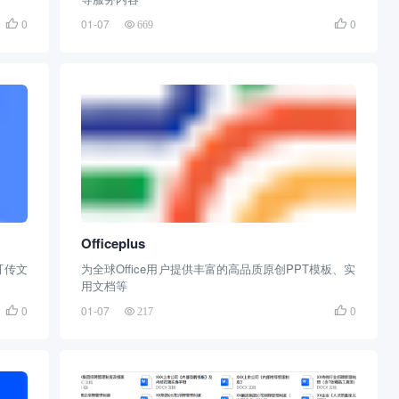
0
01-07
0


669
Officeplus
可传文
为全球Office用户提供丰富的高品质原创PPT模板、实
用文档等
0
01-07
0


217