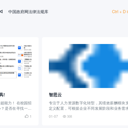
中国政府网法律法规库
Ctrl +

HR法宝
文叔叔
SHRM
国家统计局
具!
智思云
聘超能力！ 在校园招
专注于人力资源数字化转型，其绩效薪酬模块
心？是否在寻找一种
定义配置，可根据企业不同发展阶段和业务需
、高效？我们为您准
造个性化的绩效薪酬管理方案
1
01-07

308
工具和方案，旨在帮
精准定位，全面覆盖